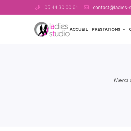
05 44 30 00 61
6 Av. Pierre Leroux,
23000 Guéret
05 44 30 00 61
ACCUEIL
PRESTATIONS
Merci 

Adresse email de réception
En cochant cette case, vous consentez à recevoir nos propositions commercia