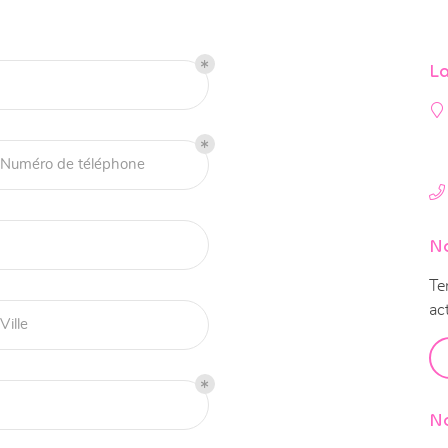
nt en
La
Numéro de téléphone
N
Te
ac
Ville
No