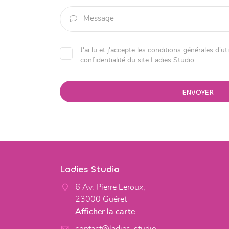

Message
J'ai lu et j'accepte les
conditions générales d'uti
confidentialité
du site
Ladies Studio
.
ENVOYER
Ladies Studio
6 Av. Pierre Leroux,
23000 Guéret
Afficher la carte