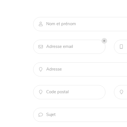
l'adresse email indiqué ci-dessus. Vous pouvez vous désinscrire à tout mome
utilisant
le formulaire de désinscription
.
INSCRIPTION

Nom et prénom

Adresse email


Adresse

Code postal


Sujet