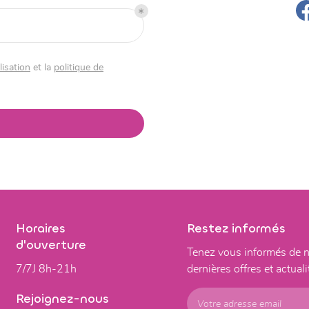
lisation
et la
politique de
Horaires
Restez informés
d'ouverture
Tenez vous informés de 
7/7J 8h-21h
dernières offres et actuali
Rejoignez-nous