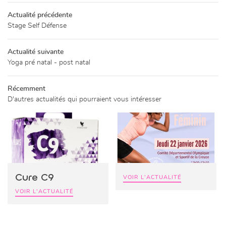
PACE BIEN-ÊTRE
Actualité précédente
Stage Self Défense
05 44 30 00 
ITÉS EXTÉRIEURES
Actualité suivante
Yoga pré natal - post natal
CATALOGUE
ALERIE PHOTOS
Récemment
Restez infor
D'autres actualités qui pourraient vous intéresser
LIVRE D’OR
INSCRIPTION NEWSL
ACTUALITÉS
Rejoignez-nou
CONTACT
Cure C9
VOIR L'ACTUALITÉ
VOIR L'ACTUALITÉ