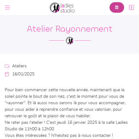



6 Av. Pierre Leroux,
23000 Guéret
Atelier Rayonnement
05 44 30 00 61

Ateliers

16/01/2025
Pour bien commencer cette nouvelle année, maintenant que le

Adresse email de réception
soleil pointe le bout de son nez, c'est le moment pour vous de
"rayonner". Et là aussi nous serons là pour vous accompagner,
En cochant cette case, vous consentez à recevoir nos propositions commerciales à
pour vous aider à reprendre confiance et vous valoriser, pour
l'adresse email indiqué ci-dessus. Vous pouvez vous désinscrire à tout moment en
utilisant
le formulaire de désinscription
.
retrouver le goût et le plaisir de vous habiller.
Ne rater pas l'atelier ! C'est jeudi 16 janvier 2025 à la salle Ladies
INSCRIPTION
Studio de 11h00 à 12h00.
Vous êtes intéressées ? N'hésitez pas à nous contacter !