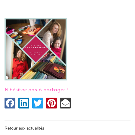
N'hésitez pas à partager !
Réservez un c
ACCUEIL

RÉSERV
VI PERSONNALISÉ
Retour aux actualités
Une questio
URS COLLECTIFS