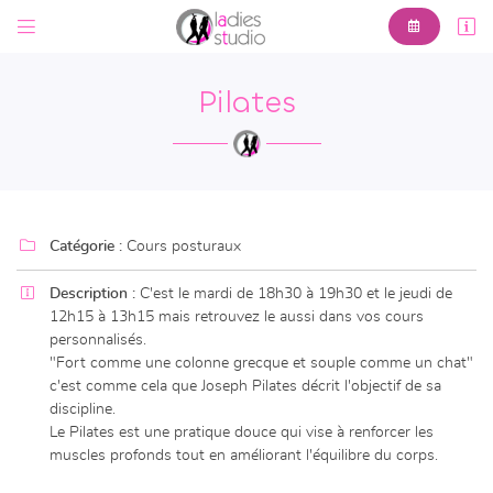



6 Av. Pierre Leroux,
23000 Guéret
Pilates
05 44 30 00 61

Catégorie :
Cours posturaux

Description :
C'est le mardi de 18h30 à 19h30 et le jeudi de
12h15 à 13h15 mais retrouvez le aussi dans vos cours

Adresse email de réception
personnalisés.
"Fort comme une colonne grecque et souple comme un chat"
En cochant cette case, vous consentez à recevoir nos propositions commerciales à
c'est comme cela que Joseph Pilates décrit l'objectif de sa
l'adresse email indiqué ci-dessus. Vous pouvez vous désinscrire à tout moment en
discipline.
utilisant
le formulaire de désinscription
.
Le Pilates est une pratique douce qui vise à renforcer les
muscles profonds tout en améliorant l'équilibre du corps.
INSCRIPTION