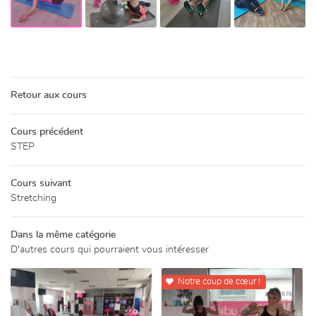

RÉSERV
VI PERSONNALISÉ
Une questio
URS COLLECTIFS
PACE BIEN-ÊTRE
Retour aux cours
05 44 30 00 
ITÉS EXTÉRIEURES
Cours précédent
CATALOGUE
STEP
ALERIE PHOTOS
Restez infor
Cours suivant
Stretching
LIVRE D’OR
INSCRIPTION NEWSL
Dans la même catégorie
ACTUALITÉS
D'autres cours qui pourraient vous intéresser
Rejoignez-nou
CONTACT
Notre coup de cœur !
